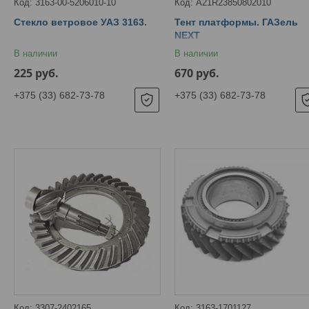
3163-00-5206010-10
А21R23850802010
Стекло ветровое УАЗ 3163.
Тент платформы. ГАЗель
NEXT
В наличии
В наличии
225
руб.
670
руб.
+375 (33) 682-73-78
+375 (33) 682-73-78
3307-2402165
3163-1701127