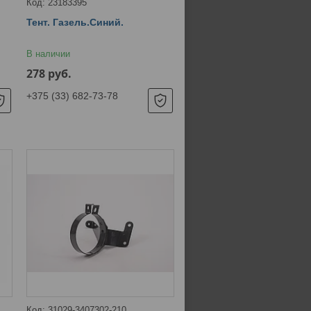
23183395
Тент. Газель.Синий.
В наличии
278
руб.
+375 (33) 682-73-78
31029-3407302-210