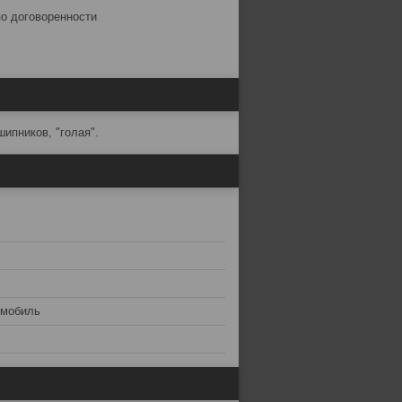
по договоренности
ипников, "голая".
омобиль