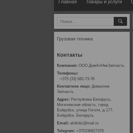
Главная
Товары и услуги
Грузовая техника
ООО ДимАлНикЗапчасть
+375 (33) 682-73-78
Дималник
Запчасть
Республика Беларусь,
Могилевская область, город
Бобруйск, улица Гоголя, д.177,
Бобруйск, Беларусь
alnikdiz@mail.ru
+375336827378