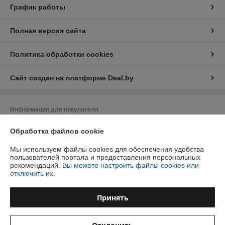
График работы
Полная версия сайта
Политика обработки cookies
Сайт создан на платформе Deal.by
Информация для покупателя
Юридическое лицо:
ООО ДимАлНикЗапчасть
Обработка файлов cookie
Республика Беларусь, Могилевская область, 213800, г. Бобруйск, ул.
Гоголя, 177
Мы используем файлы cookies для обеспечения удобства
Регистрационный номер ЕГР: 791278814
пользователей портала и предоставления персональных
рекомендаций.
Вы можете настроить файлы cookies или
УНП: 791278814
отключить их.
Регистрационный орган: Бобруйский городской исполнительный
комитет
Принять
Дата регистрации компании: 07.07.2021