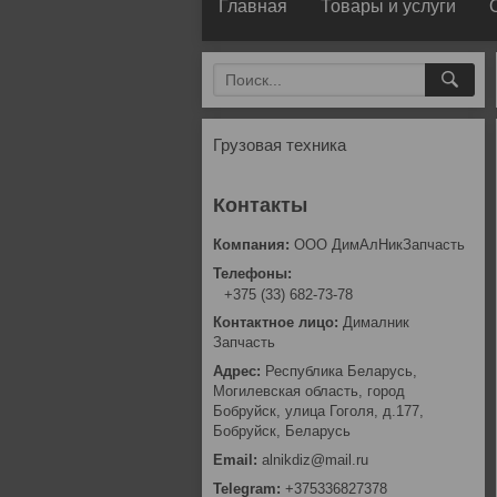
Главная
Товары и услуги
Грузовая техника
ООО ДимАлНикЗапчасть
+375 (33) 682-73-78
Дималник
Запчасть
Республика Беларусь,
Могилевская область, город
Бобруйск, улица Гоголя, д.177,
Бобруйск, Беларусь
alnikdiz@mail.ru
+375336827378