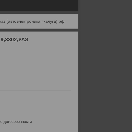
аз (автоэлектроника г.калуга) рф
29,3302,УАЗ
по договоренности