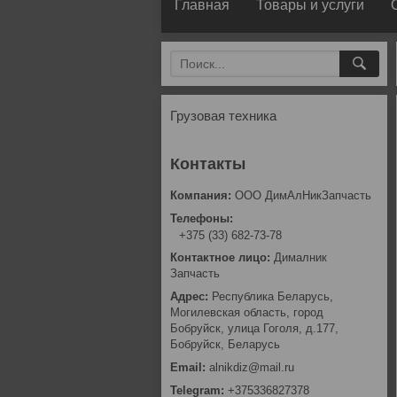
Главная
Товары и услуги
Грузовая техника
ООО ДимАлНикЗапчасть
+375 (33) 682-73-78
Дималник
Запчасть
Республика Беларусь,
Могилевская область, город
Бобруйск, улица Гоголя, д.177,
Бобруйск, Беларусь
alnikdiz@mail.ru
+375336827378